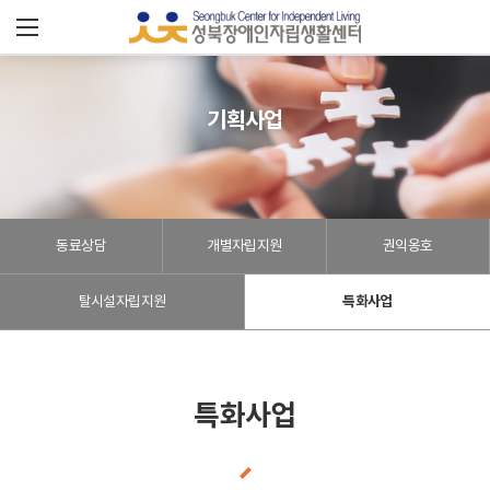
성
북
장
기획사업
애
인
동료상담
개별자립지원
권익옹호
자
립
탈시설자립지원
특화사업
센
터
특화사업