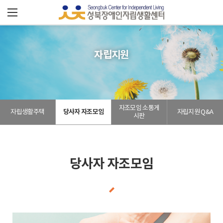
성
북
장
자립지원
애
인
자조모임 소통게
자립생활주택
당사자 자조모임
자립지원 Q&A
자
시판
립
센
당사자 자조모임
터