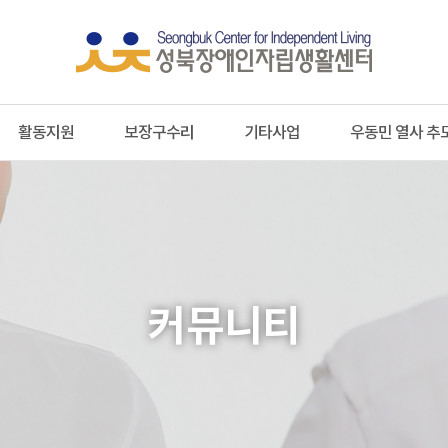
성
북
장
활동지원
보장구수리
기타사업
우동민 열사 추
애
인
자
립
커뮤니티
센
터