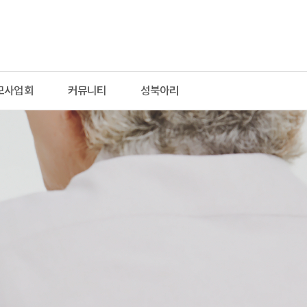
모사업회
커뮤니티
성북아리