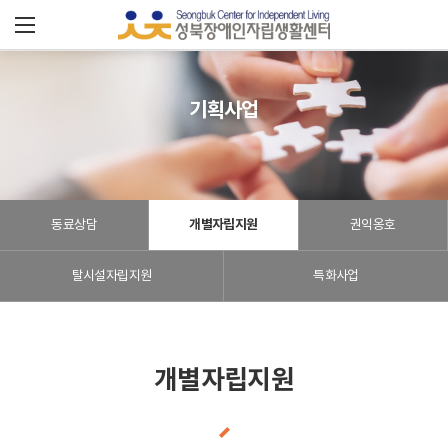
성
북
장
기획사업
애
인
동료상담
개별자립지원
권익옹호
자
립
탈시설자립지원
특화사업
센
터
개별자립지원